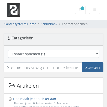
0
Winkelwagen
Klantensysteem Home
Kennisbank
Contact opnemen
Categorieën
Zoeken
Artikelen
Hoe maak je een ticket aan
Hoe kan je een ticket aanmaken:1) Mail naar
support[at]rgbservers.com2) gebruik de chat functie...