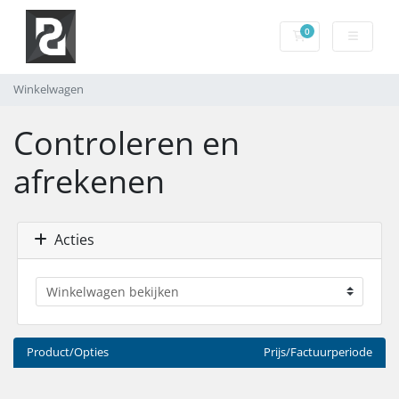
0
Winkelwagen
Winkelwagen
Controleren en
afrekenen
Acties
Product/Opties
Prijs/Factuurperiode